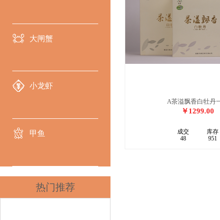
大闸蟹
小龙虾
A茶溢飘香白牡丹
￥1299.00
成交
库存
甲鱼
48
951
热门推荐