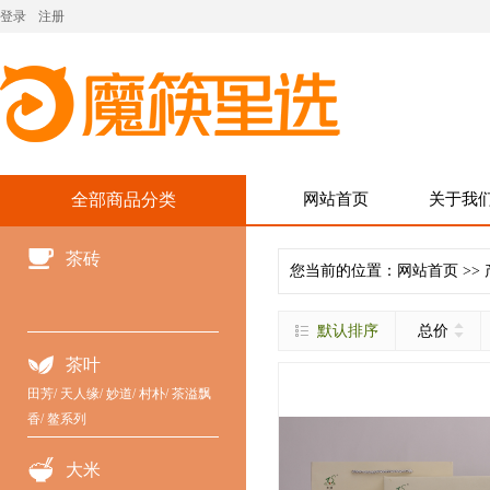
登录
注册
全部商品分类
网站首页
关于我
茶砖
您当前的位置：
网站首页
>>
默认排序
总价
茶叶
田芳
/
天人缘
/
妙道
/
村朴
/
茶溢飘
香
/
鳌系列
大米