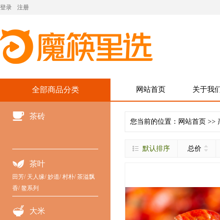
登录
注册
全部商品分类
网站首页
关于我
茶砖
您当前的位置：
网站首页
>>
默认排序
总价
茶叶
田芳
/
天人缘
/
妙道
/
村朴
/
茶溢飘
香
/
鳌系列
大米