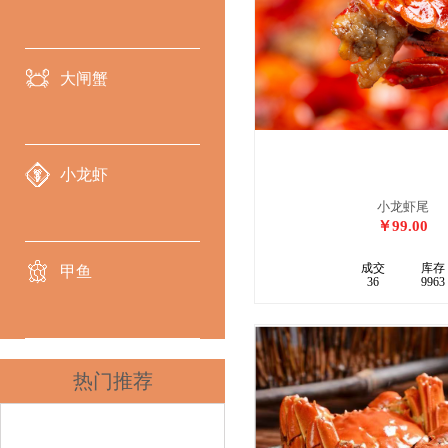
大闸蟹
小龙虾
小龙虾尾
￥99.00
成交
库存
甲鱼
36
9963
热门推荐