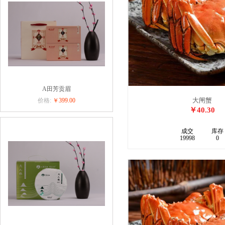
A田芳贡眉
大闸蟹
价格:
￥399.00
￥40.30
成交
库存
19998
0