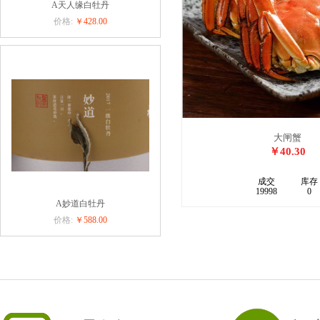
A天人缘白牡丹
价格:
￥428.00
大闸蟹
￥40.30
成交
库存
19998
0
A妙道白牡丹
价格:
￥588.00